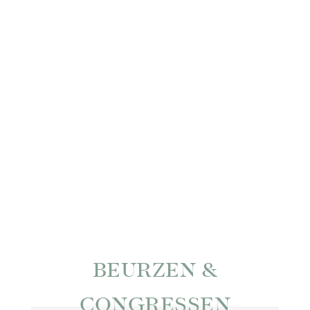
PERFECTE
TROUWLOCATIE
Trouwen doe je als het goed is maar één keer in je
leven. En dan moet het perfect zijn. Dat kan in onze
unieke 'urban jungle'.
INSPIRATIE TROUWEN
BEURZEN &
CONGRESSEN