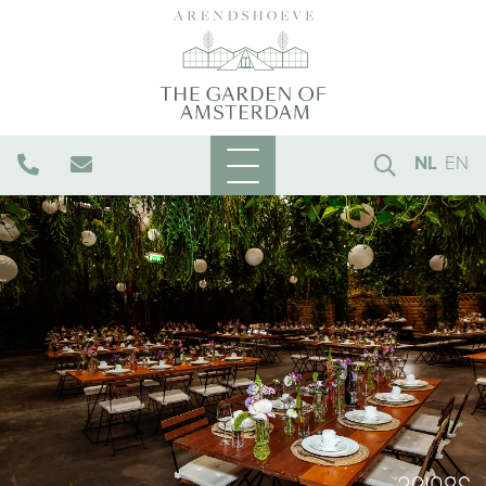
NL
EN