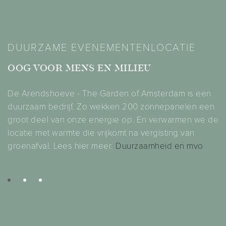
DUURZAME EVENEMENTENLOCATIE
G
OOG VOOR MENS EN MILIEU
P
De Arendshoeve - The Garden of Amsterdam is een
Je
.
duurzaam bedrijf. Zo wekken 200 zonnepanelen een
g
ns
groot deel van onze energie op. En verwarmen we de
we
locatie met warmte die vrijkomt na vergisting van
s
groenafval. Lees hier meer.
Duurzaamheid en mvo
al
G